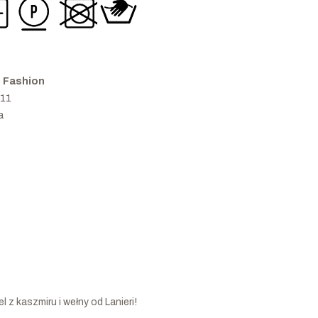
i Fashion
 11
a
 z kaszmiru i wełny od Lanieri!