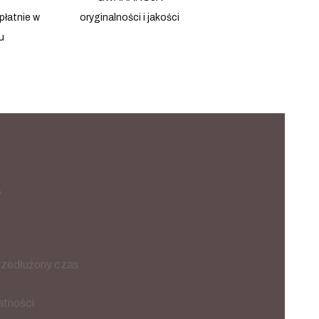
płatnie w
oryginalności i jakości
u
?
rzedłużony czas
atności