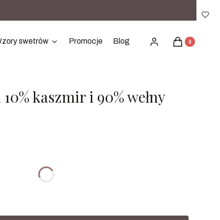
Produkty w ko
zory swetrów
Promocje
Blog
Zaloguj się
Koszyk
 10% kaszmir i 90% wełny