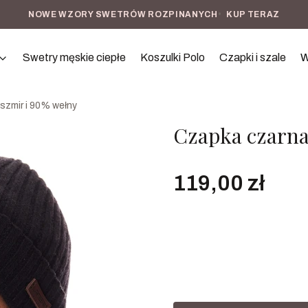
NOWE WZORY SWETRÓW ROZPINANYCH
•
KUP TERAZ
Swetry męskie ciepłe
Koszulki Polo
Czapki i szale
W
zmir i 90% wełny
Czapka czarna
Cena
119,00 zł
Rozmiar czapki
uniwersalny