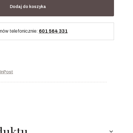
Dodaj do koszyka
ów telefonicznie:
601 564 331
r InPost
duktu