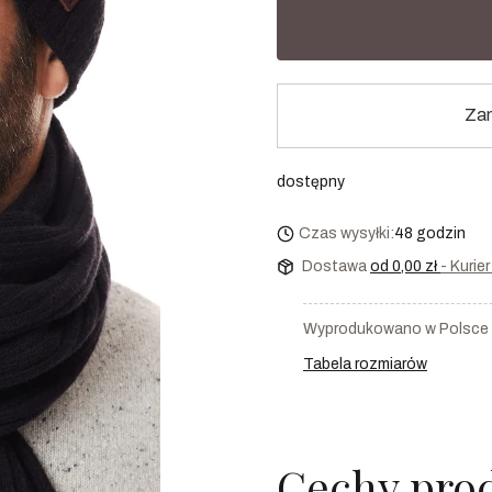
Zam
dostępny
Czas wysyłki:
48 godzin
Dostawa
od 0,00 zł
- Kurie
Wyprodukowano w Polsce
Tabela rozmiarów
Cechy pro