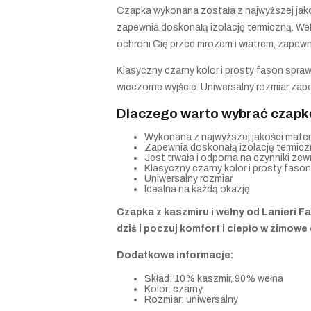
Czapka wykonana została z najwyższej jakoś
zapewnia doskonałą izolację termiczną. Weł
ochroni Cię przed mrozem i wiatrem, zapewni
Klasyczny czarny kolor i prosty fason sprawi
wieczorne wyjście. Uniwersalny rozmiar zap
Dlaczego warto wybrać czapkę 
Wykonana z najwyższej jakości mater
Zapewnia doskonałą izolację termic
Jest trwała i odporna na czynniki ze
Klasyczny czarny kolor i prosty fason
Uniwersalny rozmiar
Idealna na każdą okazję
Czapka z kaszmiru i wełny od Lanieri F
dziś i poczuj komfort i ciepło w zimowe 
Dodatkowe informacje:
Skład: 10% kaszmir, 90% wełna
Kolor: czarny
Rozmiar: uniwersalny