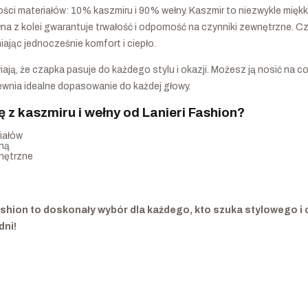
ci materiałów: 10% kaszmiru i 90% wełny. Kaszmir to niezwykle miękk
na z kolei gwarantuje trwałość i odporność na czynniki zewnętrzne. Cz
ając jednocześnie komfort i ciepło.
ają, że czapka pasuje do każdego stylu i okazji. Możesz ją nosić na co
ewnia idealne dopasowanie do każdej głowy.
z kaszmiru i wełny od Lanieri Fashion?
iałów
zną
wnętrzne
ashion to doskonały wybór dla każdego, kto szuka stylowego i 
dni!