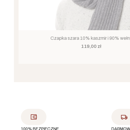
Czapka szara 10% kaszmir i 90% wełn
Cena
119,00 zł
100% BEZPIECZNE
DARMOW