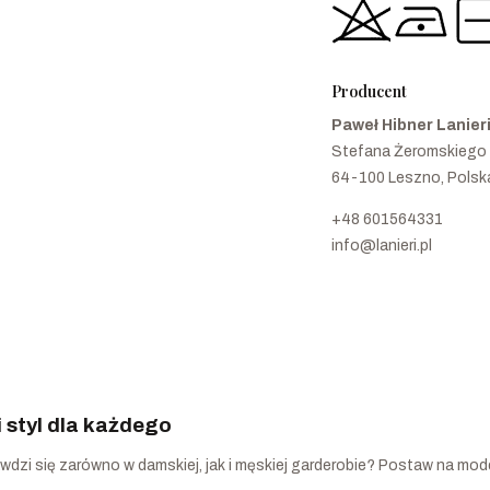
Producent
Paweł Hibner Lanier
Stefana Żeromskiego
64-100 Leszno, Polsk
+48 601564331
info@lanieri.pl
i styl dla każdego
awdzi się zarówno w damskiej, jak i męskiej garderobie? Postaw na model