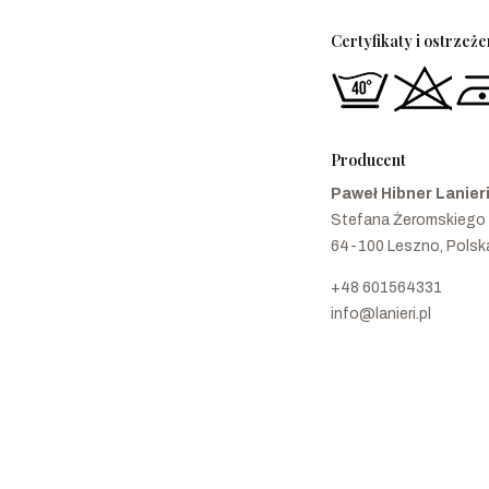
Certyfikaty i ostrzeż
Producent
Paweł Hibner Lanier
Stefana Żeromskiego
64-100 Leszno, Polsk
+48 601564331
info@lanieri.pl