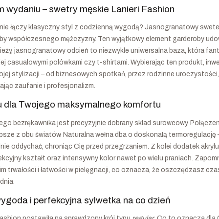
wydaniu – swetry męskie Lanieri Fashion
nie łączy klasyczny styl z codzienną wygodą? Jasnogranatowy sweter m
eby współczesnego mężczyzny. Ten wyjątkowy element garderoby udo
wieży, jasnogranatowy odcień to niezwykle uniwersalna baza, która fa
dziej casualowymi polówkami czy t-shirtami. Wybierając ten produkt, i
jej stylizacji – od biznesowych spotkań, przez rodzinne uroczystości, a
jąc zaufanie i profesjonalizm.
lu dla Twojego maksymalnego komfortu
tego bezrękawnika jest precyzyjnie dobrany skład surowcowy. Połąc
epsze z obu światów. Naturalna wełna dba o doskonałą termoregulację 
ie oddychać, chroniąc Cię przed przegrzaniem. Z kolei dodatek akrylu 
fekcyjny kształt oraz intensywny kolor nawet po wielu praniach. Zapom
m trwałości i łatwości w pielęgnacji, co oznacza, że oszczędzasz cz
dnia.
goda i perfekcyjna sylwetka na co dzień
 Fashion postawiła na sprawdzony krój typu
regular
. Co to oznacza dla