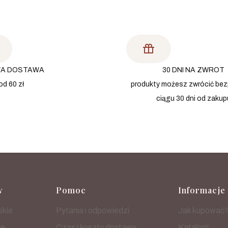
A DOSTAWA
30 DNI NA ZWROT
od 60 zł
produkty możesz zwrócić bez
ciągu 30 dni od zakup
 stopce
w
Pomoc
Informacje
skie
Pytania i odpowiedzi
Jak kupować
ie
Czas i koszty dostawy
Katalogi