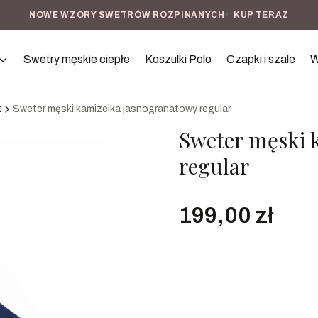
NOWE WZORY SWETRÓW ROZPINANYCH
•
KUP TERAZ
Swetry męskie ciepłe
Koszulki Polo
Czapki i szale
W
k
Sweter męski kamizelka jasnogranatowy regular
Sweter męski 
regular
Cena
199,00 zł
Rozmiar
Wybierz