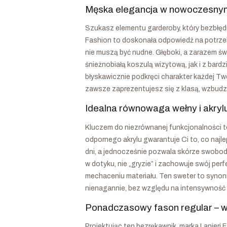
Męska elegancja w nowoczesnym 
Szukasz elementu garderoby, który bezbłęd
Fashion to doskonała odpowiedź na potrz
nie muszą być nudne. Głęboki, a zarazem ś
śnieżnobiałą koszulą wizytową, jak i z bar
błyskawicznie podkręci charakter każdej Two
zawsze zaprezentujesz się z klasą, wzbudza
Idealna równowaga wełny i akry
Kluczem do niezrównanej funkcjonalności 
odpornego akrylu gwarantuje Ci to, co najl
dni, a jednocześnie pozwala skórze swobodn
w dotyku, nie „gryzie” i zachowuje swój per
mechaceniu materiału. Ten sweter to synoni
nienagannie, bez względu na intensywność 
Ponadczasowy fason regular – wy
Projektując ten bezrękawnik, marka Lanieri