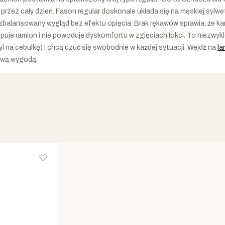
rzez cały dzień. Fason regular doskonale układa się na męskiej sylw
zbalansowany wygląd bez efektu opięcia. Brak rękawów sprawia, że kam
ępuje ramion i nie powoduje dyskomfortu w zgięciach łokci. To niezwyk
yl na cebulkę) i chcą czuć się swobodnie w każdej sytuacji. Wejdź na
la
ową wygodą.