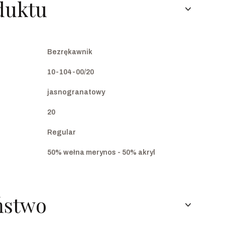
duktu
Bezrękawnik
10-104-00/20
jasnogranatowy
20
Regular
50% wełna merynos - 50% akryl
ństwo