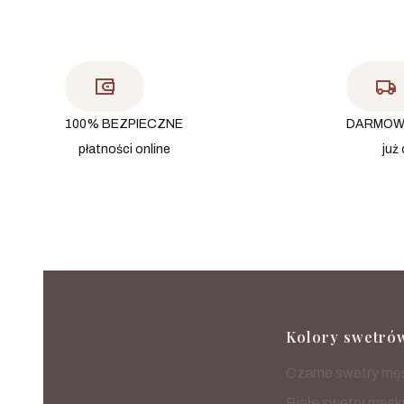
100% BEZPIECZNE
DARMOW
płatności online
już 
Linki w
Kolory swetró
Czarne swetry mę
Białe swetry męsk