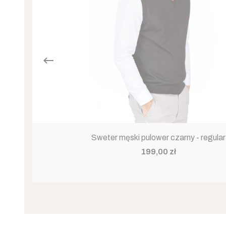
Sweter męski pulower czarny - regular
Cena
199,00 zł