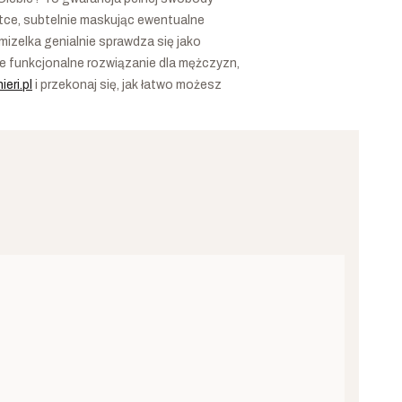
etce, subtelnie maskując ewentualne
izelka genialnie sprawdza się jako
le funkcjonalne rozwiązanie dla mężczyzn,
nieri.pl
i przekonaj się, jak łatwo możesz