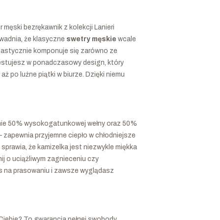
ęski bezrękawnik z kolekcji Lanieri
wadnia, że klasyczne
swetry męskie
wcale
ntastycznie komponuje się zarówno ze
nwestujesz w ponadczasowy design, który
ż po luźne piątki w biurze. Dzięki niemu
zenie 50% wysokogatunkowej wełny oraz 50%
– zapewnia przyjemne ciepło w chłodniejsze
sprawia, że kamizelka jest niezwykle miękka
nij o uciążliwym zagnieceniu czy
as na prasowaniu i zawsze wyglądasz
 Ciebie? To gwarancja pełnej swobody