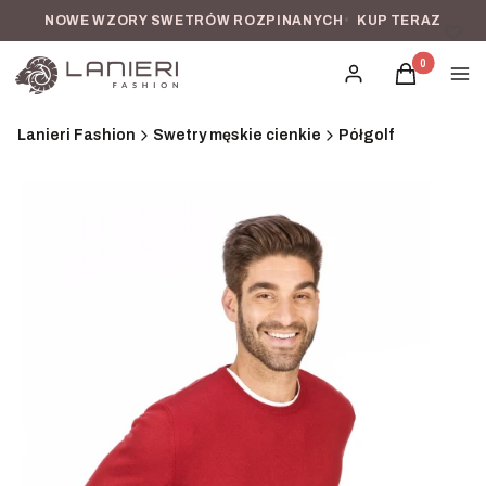
NOWE WZORY SWETRÓW ROZPINANYCH
•
KUP TERAZ
Produkty w k
Zaloguj się
Koszyk
Men
Lanieri Fashion
Swetry męskie cienkie
Półgolf