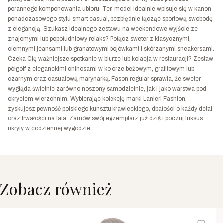
porannego komponowania ubioru. Ten model idealnie wpisuje się w kanon
ponadczasowego stylu smart casual, bezbłędnie łącząc sportową swobodę
z elegancją. Szukasz idealnego zestawu na weekendowe wyjście ze
znajomymi lub popołudniowy relaks? Połącz sweter z klasycznymi,
ciemnymi jeansami lub granatowymi bojówkami i skórzanymi sneakersami.
Czeka Cię ważniejsze spotkanie w biurze lub kolacja w restauracji? Zestaw
półgolf z eleganckimi chinosami w kolorze beżowym, grafitowym lub
czarnym oraz casualową marynarką. Fason regular sprawia, że sweter
wygląda świetnie zarówno noszony samodzielnie, jak i jako warstwa pod
okryciem wierzchnim. Wybierając kolekcję marki Lanieri Fashion,
zyskujesz pewność polskiego kunsztu krawieckiego, dbałości o każdy detal
oraz trwałości na lata. Zamów swój egzemplarz już dziś i poczuj luksus
ukryty w codziennej wygodzie.
Zobacz również