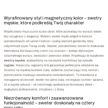
Wyrafinowany styl i magnetyczny kolor – swetry
męskie, które podkreślą Twój charakter
Współczesny mężczyzna szuka ubrań, które pozwalają mu wyrazić siebie
bez rezygnacji z elegancji. Wybierz sweter męski półgolf w kolorze
jasnobordowym od Lanieri Fashion i zyskaj element garderoby, który
natychmiast ożywi Twoją szafę. Głęboki, jasnobordowy odcień to doskonała
alternatywa dla klasycznej czerni czy szarości – dodaje stylizacjom
szlachetnego wyrazu, świeżości i pewności siebie. Projektując te wyjątkowe
swetry męskie
, postawiliśmy na niezwykle komfortowy typ sylwetki
regular
. Klasyczny, regularny krój gwarantuje perfekcyjne układanie się
dzianiny na męskiej budowie ciała, subtelnie zaznaczając linię ramion i
jednocześnie maskując ewentualne niedoskonałości. To inwestycja w
nienaganny wizerunek: sweter nie opina ciała, nie krępuje ruchów i sprawia,
że w każdej sytuacji – od rodzinnego spotkania po biznesowy obiad –
wyglądasz profesjonalnie, zmysłowo i z klasą.
Niezrównany komfort i zaawansowana
funkcjonalność – sweter doskonały na cztery
pory roku