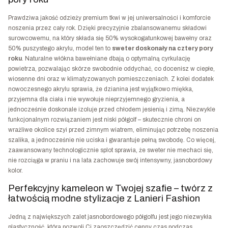
Prawdziwa jakość odzieży premium tkwi w jej uniwersalności i komforcie
noszenia przez cały rok. Dzięki precyzyjnie zbalansowanemu składowi
surowcowemu, na który składa się 50% wysokogatunkowej bawełny oraz
50% puszystego akrylu, model ten to
sweter doskonały na cztery pory
roku
. Naturalne włókna bawełniane dbają o optymalną cyrkulację
powietrza, pozwalając skórze swobodnie oddychać, co docenisz w ciepłe,
wiosenne dni oraz w klimatyzowanych pomieszczeniach. Z kolei dodatek
nowoczesnego akrylu sprawia, że dzianina jest wyjątkowo miękka,
przyjemna dla ciała i nie wywołuje nieprzyjemnego gryzienia, a
jednocześnie doskonale izoluje przed chłodem jesienią i zimą. Niezwykle
funkcjonalnym rozwiązaniem jest niski półgolf – skutecznie chroni on
wrażliwe okolice szyi przed zimnym wiatrem, eliminując potrzebę noszenia
szalika, a jednocześnie nie uciska i gwarantuje pełną swobodę. Co więcej,
zaawansowany technologicznie splot sprawia, że sweter nie mechaci się,
nie rozciąga w praniu i na lata zachowuje swój intensywny, jasnobordowy
kolor.
Perfekcyjny kameleon w Twojej szafie – twórz z
łatwością modne stylizacje z Lanieri Fashion
Jedną z największych zalet jasnobordowego półgolfu jest jego niezwykła
plastyczność, która pozwoli Ci zaoszczędzić cenny czas podczas