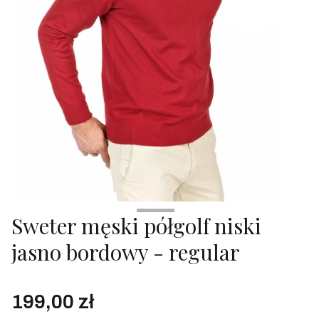
Sweter męski półgolf niski
jasno bordowy - regular
Cena
199,00 zł