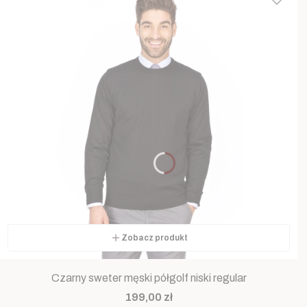
Zobacz produkt
Czarny sweter męski półgolf niski regular
Cena
199,00 zł