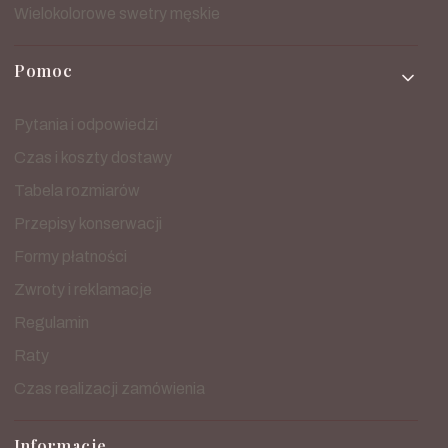
Wielokolorowe swetry męskie
Pomoc
Pytania i odpowiedzi
Czas i koszty dostawy
Tabela rozmiarów
Przepisy konserwacji
Formy płatności
Zwroty i reklamacje
Regulamin
Raty
Czas realizacji zamówienia
Informacje