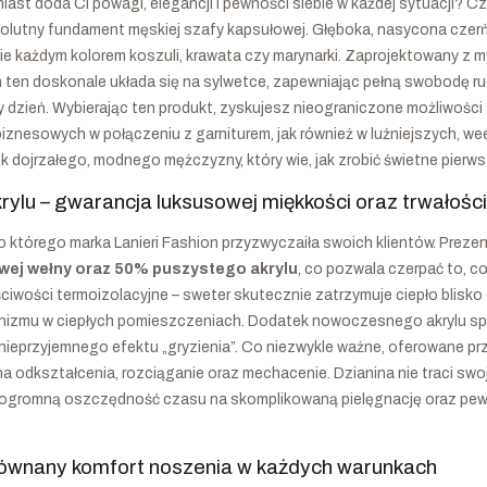
ast doda Ci powagi, elegancji i pewności siebie w każdej sytuacji? C
bsolutny fundament męskiej szafy kapsułowej. Głęboka, nasycona czerń
ie każdym kolorem koszuli, krawata czy marynarki. Zaprojektowany z 
n ten doskonale układa się na sylwetce, zapewniając pełną swobodę 
y dzień. Wybierając ten produkt, zyskujesz nieograniczone możliwości
iznesowych w połączeniu z garniturem, jak również w luźniejszych, 
k dojrzałego, modnego mężczyzny, który wie, jak zrobić świetne pierws
krylu – gwarancja luksusowej miękkości oraz trwałości
o którego marka Lanieri Fashion przyzwyczaiła swoich klientów. Prez
j wełny oraz 50% puszystego akrylu
, co pozwala czerpać to, c
wości termoizolacyjne – sweter skutecznie zatrzymuje ciepło blisko ci
izmu w ciepłych pomieszczeniach. Dodatek nowoczesnego akrylu sprawi
y nieprzyjemnego efektu „gryzienia”. Co niezwykle ważne, oferowane p
a odkształcenia, rozciąganie oraz mechacenie. Dzianina nie traci sw
to ogromną oszczędność czasu na skomplikowaną pielęgnację oraz pew
zrównany komfort noszenia w każdych warunkach