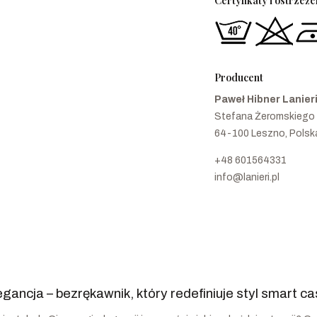
Certyfikaty i ostrzeż
Producent
Paweł Hibner Lanier
Stefana Żeromskiego
64-100 Leszno, Polsk
+48 601564331
info@lanieri.pl
ncja – bezrękawnik, który redefiniuje styl smart ca