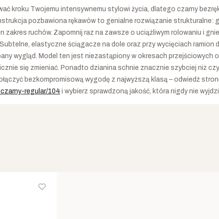
ć kroku Twojemu intensywnemu stylowi życia, dlatego czarny bezręka
trukcja pozbawiona rękawów to genialne rozwiązanie strukturalne: gw
 zakres ruchów. Zapomnij raz na zawsze o uciążliwym rolowaniu i gni
Subtelne, elastyczne ściągacze na dole oraz przy wycięciach ramion 
dbany wygląd. Model ten jest niezastąpiony w okresach przejściowych 
cznie się zmieniać. Ponadto dzianina schnie znacznie szybciej niż czy
o połączyć bezkompromisową wygodę z najwyższą klasą – odwiedź stro
r-czarny-regular/104
i wybierz sprawdzoną jakość, która nigdy nie wyjdz