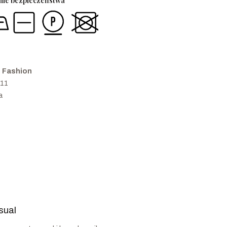
enie bezpieczeństwa
i Fashion
 11
a
sual