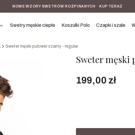
NOWE WZORY SWETRÓW ROZPINANYCH
•
KUP TERAZ
Swetry męskie ciepłe
Koszulki Polo
Czapki i szale
W
k
Sweter męski pulower czarny - regular
Sweter męski 
Cena
199,00 zł
Rozmiar
Wybierz