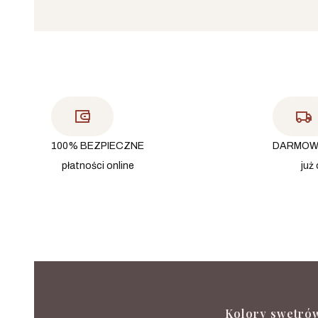
100% BEZPIECZNE
DARMOW
płatności online
już 
Kolory swetró