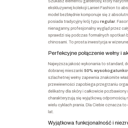
Szukasz elementu garderoby, który natychmi
ekskluzywnej kolekcji Lanieri Fashion to a
model bezbłędnie komponuje się z absolutn
posiada tradycyjny krój typu
regular
. Faso
nienaganny, profesjonalny wygląd przez cał
sprawdzi się podczas formalnych spotkań b
chinosami. To prosta inwestycja w wizerune
Perfekcyjne połączenie wełny i a
Najwyższa jakość wykonania to standard, d
dobranej mieszanki
50% wysokogatunkowe
szlachetnej wełny zapewnia znakomite właści
przewiewności zapobiega przegrzaniu organ
delikatny dla skóry i całkowicie pozbawion
charakteryzują się wyjątkową odpornością n
wielu cyklach prania. Dla Ciebie oznacza 
lat.
Wyjątkowa funkcjonalność i nie