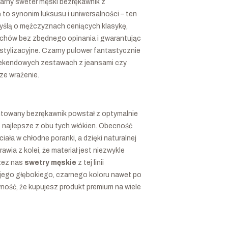
zarny sweter męski bezrękawnik z
 to synonim luksusu i uniwersalności – ten
myślą o mężczyznach ceniących klasykę,
ruchów bez zbędnego opinania i gwarantując
 stylizacyjne. Czarny pulower fantastycznie
weekendowych zestawach z jeansami czy
ze wrażenie.
entowany bezrękawnik powstał z optymalnie
o najlepsze z obu tych włókien. Obecność
ała w chłodne poranki, a dzięki naturalnej
a z kolei, że materiał jest niezwykle
rzez nas
swetry męskie
z tej linii
ojego głębokiego, czarnego koloru nawet po
ność, że kupujesz produkt premium na wiele