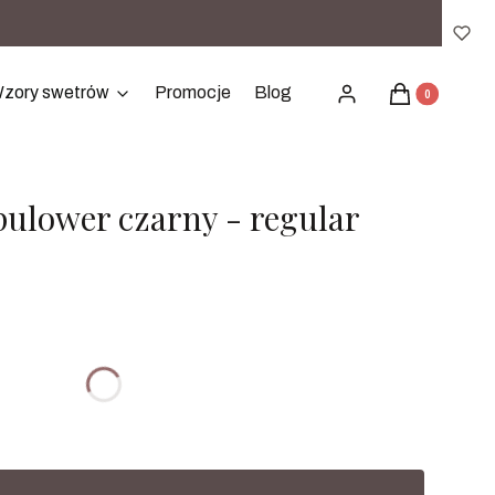
Produkty w ko
zory swetrów
Promocje
Blog
Zaloguj się
Koszyk
pulower czarny - regular