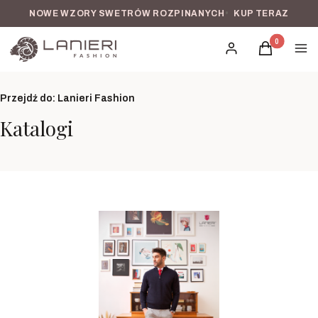
NOWE WZORY SWETRÓW ROZPINANYCH
•
KUP TERAZ
Produkty w k
Zaloguj się
Koszyk
Men
Przejdź do:
Lanieri Fashion
Katalogi