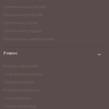
Czerwone swetry męskie
Beżowe swetry męskie
Żółte swetry męskie
Zielone swetry męskie
Wielokolorowe swetry męskie
Pomoc
Pytania i odpowiedzi
Czas i koszty dostawy
Tabela rozmiarów
Przepisy konserwacji
Formy płatności
Zwroty i reklamacje