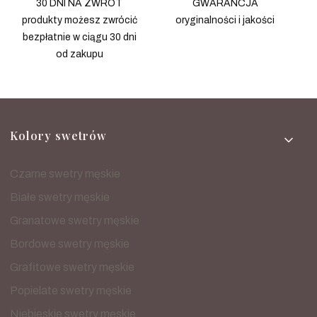
30 DNI NA ZWROT
GWARANCJA
produkty możesz zwrócić
oryginalności i jakości
bezpłatnie w ciągu 30 dni
od zakupu
Linki w stopce
Kolory swetrów
Czarne swetry męskie
Białe swetry męskie
Granatowe swetry męskie
Bordowe swetry męskie
Grafitowe swetry męskie
Popielate swetry męskie
Niebieskie swetry męskie