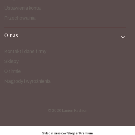
Ustawienia konta
Przechowalnia
O nas
Kontakt i dane firmy
Sklepy
O firmie
Nagrody i wyróżnienia
© 2026
Lanieri Fashion
Sklep internetowy
Shoper Premium