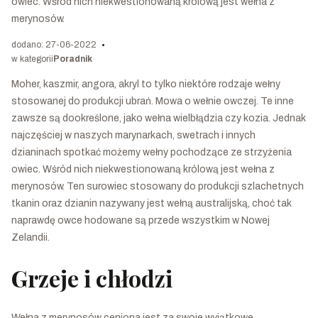
owiec. Wśród nich niekwestionowaną królową jest wełna z
merynosów.
dodano: 27-06-2022
w kategorii
Poradnik
Moher, kaszmir, angora, akryl to tylko niektóre rodzaje wełny
stosowanej do produkcji ubrań. Mowa o wełnie owczej. Te inne
zawsze są dookreślone, jako wełna wielbłądzia czy kozia. Jednak
najczęściej w naszych marynarkach, swetrach i innych
dzianinach spotkać możemy wełny pochodzące ze strzyżenia
owiec. Wśród nich niekwestionowaną królową jest wełna z
merynosów. Ten surowiec stosowany do produkcji szlachetnych
tkanin oraz dzianin nazywany jest wełną australijską, choć tak
naprawdę owce hodowane są przede wszystkim w Nowej
Zelandii.
Grzeje i chłodzi
Wełna z merynosów ceniona jest za swoje wyjątkowe