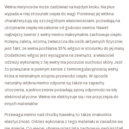
Wełna merynosów może zadziwiać na każdym kroku. Na plus
wypada w niej stosunek ciepła do wagi. Ponieważ jej włókna
charakteryzują się szczególnymi właściwościami, pozwalają na
utrzymanie ciepła niezależnie od grubości swetra. Nawet
najlżejszy sweter z wełny merino maksymalnie zachowuje ciepło.
Kolejną zaletą, istotną zwłaszcza dla osób aktywnych fizycznie,
jest fakt, że wełna pochłania 35% wilgoci w stosunku do jej masy.
Dodatkowo wilgoć jest wyciągana na zewnątrz, a właściciel
odzieży wykonanej z tej wełny ma poczucie suchości skóry. Jest
to powiązane w pewnym sensie z termoregulacyjnością wełny,
która w minimalnym stopniu przewodzi ciepło. W sposób
naturalny włókna merino odporne są także na zapachy
otoczenia, a jednocześnie posiadają sporą odporność na siły
elektrostatyczne. Wełna nie elektryzuje się i nie przyczepia do
innych materiałów.
Przewaga merino nad choćby bawełną to także znakomita
elastyczność. Odzież wykonana z tego materiału w zasadzie się
nie gniecie. Co więcej, ubrania przez lata zachowują swój kształt.