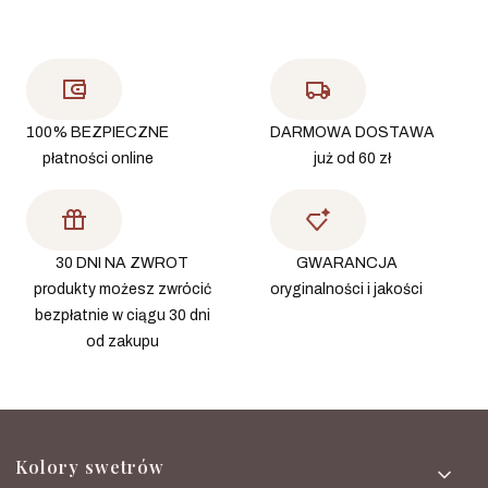
100% BEZPIECZNE
DARMOWA DOSTAWA
płatności online
już od 60 zł
30 DNI NA ZWROT
GWARANCJA
produkty możesz zwrócić
oryginalności i jakości
bezpłatnie w ciągu 30 dni
od zakupu
Linki w stopce
Kolory swetrów