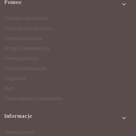
Pomoc
Pytania i odpowiedzi
Czas i koszty dostawy
Tabela rozmiarów
Przepisy konserwacji
Formy płatności
Zwroty i reklamacje
Regulamin
Raty
Czas realizacji zamówienia
Informacje
Jak kupować?