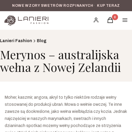
NOWE WZORY SWETRÓW ROZPINANYCH
•
KUP TERAZ
Produkty w k
Zaloguj się
Koszyk
Men
Lanieri Fashion
Blog
Merynos – australijska
wełna z Nowej Zelandii
Moher, kaszmir, angora, akryl to tylko niektóre rodzaje wełny
stosowanej do produkcji ubrań. Mowa o wełnie owczej. Te inne
zawsze są dookreślone, jako wełna wielbłądzia czy kozia. Jednak
najczęściej w naszych marynarkach, swetrach i innych
dzianinach spotkać możemy wełny pochodzące ze strzyżenia