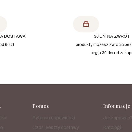
A DOSTAWA
30 DNI NA ZWROT
od 60 zł
produkty możesz zwrócić bez
ciągu 30 dni od zakup
 stopce
w
Pomoc
Informacje
skie
Pytania i odpowiedzi
Jak kupować
ie
Czas i koszty dostawy
Katalogi