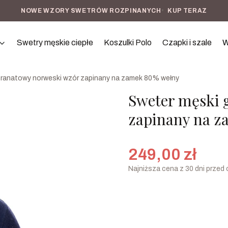
NOWE WZORY SWETRÓW ROZPINANYCH
•
KUP TERAZ
Swetry męskie ciepłe
Koszulki Polo
Czapki i szale
W
granatowy norweski wzór zapinany na zamek 80% wełny
Sweter męski 
zapinany na z
249,00 zł
Najniższa cena z 30 dni przed 
Rozmiar
Wybierz