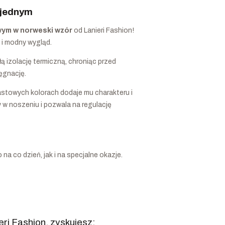
 jednym
wym w norweski wzór
od Lanieri Fashion!
 i modny wygląd.
ą izolację termiczną, chroniąc przed
ęgnację.
stowych kolorach dodaje mu charakteru i
w noszeniu i pozwala na regulację
na co dzień, jak i na specjalne okazje.
eri Fashion, zyskujesz: