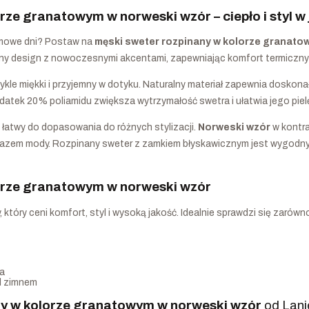
rze granatowym w norweski wzór – ciepło i styl w
imowe dni? Postaw na
męski sweter rozpinany w kolorze granato
ny design z nowoczesnymi akcentami, zapewniając komfort termiczny
ykle miękki i przyjemny w dotyku. Naturalny materiał zapewnia doskonał
datek 20% poliamidu zwiększa wytrzymałość swetra i ułatwia jego piel
i łatwy do dopasowania do różnych stylizacji.
Norweski wzór
w kontra
yrazem mody. Rozpinany sweter z zamkiem błyskawicznym jest wygodny 
orze granatowym w norweski wzór
óry ceni komfort, styl i wysoką jakość. Idealnie sprawdzi się zarówno 
ra
ed zimnem
ny w kolorze granatowym w norweski wzór
od Lani