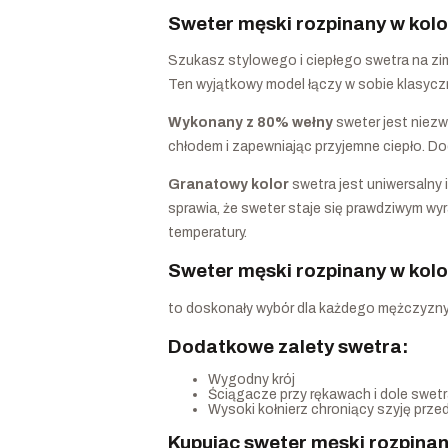
Sweter męski rozpinany w kolo
Szukasz stylowego i ciepłego swetra na z
Ten wyjątkowy model łączy w sobie klasycz
Wykonany z 80% wełny
sweter jest niezw
chłodem i zapewniając przyjemne ciepło. Do
Granatowy kolor
swetra jest uniwersalny 
sprawia, że sweter staje się prawdziwym w
temperatury.
Sweter męski rozpinany w kol
to doskonały wybór dla każdego mężczyzny, kt
Dodatkowe zalety swetra:
Wygodny krój
Ściągacze przy rękawach i dole swet
Wysoki kołnierz chroniący szyję prz
Kupując sweter męski rozpina