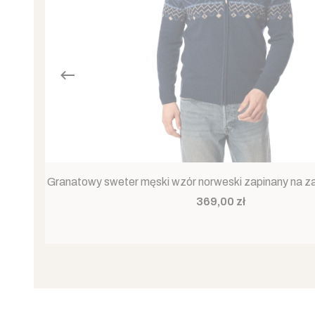
Granatowy sweter męski wzór norweski zapinany na 
Cena
369,00 zł