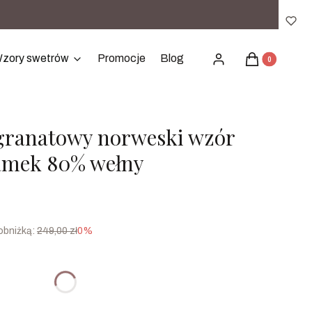
Produkty w ko
zory swetrów
Promocje
Blog
Zaloguj się
Koszyk
granatowy norweski wzór
amek 80% wełny
obniżką:
249,00 zł
0%