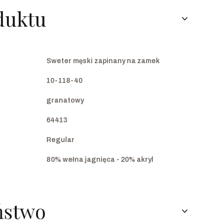
duktu
Sweter męski zapinany na zamek
10-118-40
granatowy
64413
Regular
80% wełna jagnięca - 20% akryl
ństwo