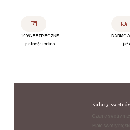
100% BEZPIECZNE
DARMOW
płatności online
już 
Linki w
Kolory swetró
Czarne swetry mę
Białe swetry męsk